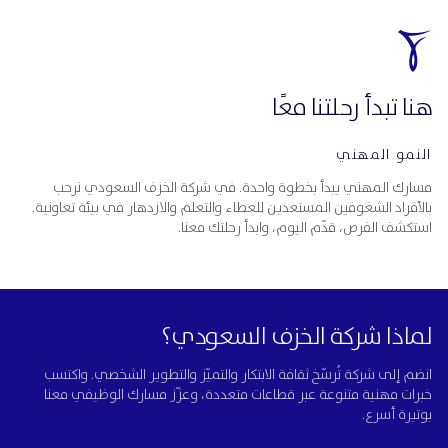
هنا تبدأ رحلتنا معًا
النمو المهني
مسارك المهني يبدأ بخطوة واحدة. في شركة الخزف السعودي نرحب
بالأفراد الشغوفين المستعدين للعطاء والتعلم والازدهار في بيئة تعاونية.
استكشف الفرص، قدّم اليوم، وابدأ رحلتك معنا.
لماذا شركة الخزف السعودي؟
انضم إلى شركة تُرسّخ ثقافة الابتكار والتميّز والتطوير الشخصي. واكتسب
خبرات مهنية متنوعة عبر قطاعات متعددة، وعزّز مسارك الوظيفي معنا
بوتيرة أسرع.